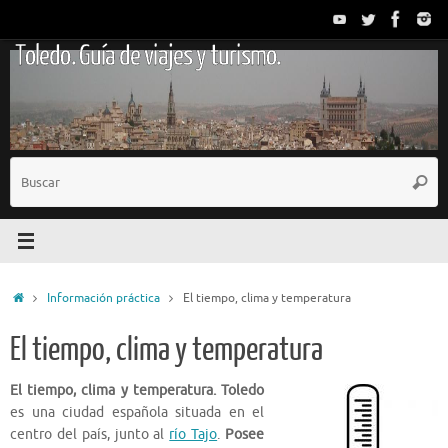
Saltar
al
Toledo. Guía de viajes y turismo.
contenido
B
Busc
p
Inicio
Información práctica
El tiempo, clima y temperatura
El tiempo, clima y temperatura
El tiempo, clima y temperatura. Toledo
es una ciudad española situada en el
centro del país, junto al
río Tajo
.
Posee