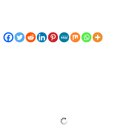
05:00
26
°
/
26
°
Weather from OpenWeatherMap
El Tiempo
Toledo, ES
05:43,
Ago 6, 2026
26
°C
Cielo Claro