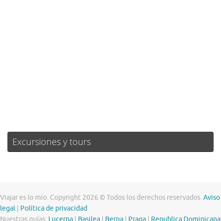
Ráfagas de viento:
7 mph
Clouds:
1%
Visibilidad:
10 km
Amanecer:
07:19
Atardecer:
21:24
42 %
1017 mb
6 mph
Weather from OpenWeatherMap
Excursiones y tours
Viajar es lo mío. Copyright 2026 © Todos los derechos reservados.
Aviso
legal
|
Política de privacidad
Nuestras guías:
Lucerna
|
Basilea
|
Berna
|
Praga
|
Republica Dominicana