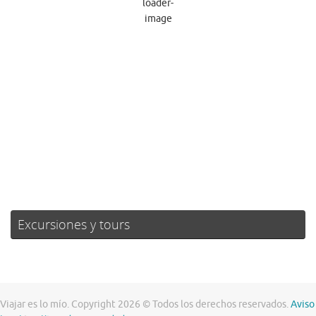
Cielo Claro
Ráfagas de viento:
5 mph
Clouds:
0%
Visibilidad:
10 km
Amanecer:
07:22
Atardecer:
21:21
45 %
1015 mb
3 mph
Weather from OpenWeatherMap
Excursiones y tours
Viajar es lo mío. Copyright 2026 © Todos los derechos reservados.
Aviso