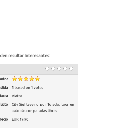
den resultar interesantes:
autor
adida
5
based on
1
votes
arca
Viator
ducto
City Sightseeing por Toledo: tour en
autobús con paradas libres
recio
EUR
19.90