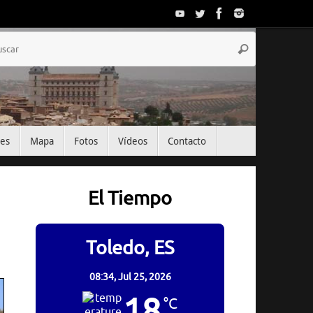
Búsqueda
Buscar
para:
tes
Mapa
Fotos
Vídeos
Contacto
El Tiempo
Toledo, ES
08:34,
Jul 25, 2026
18
°C