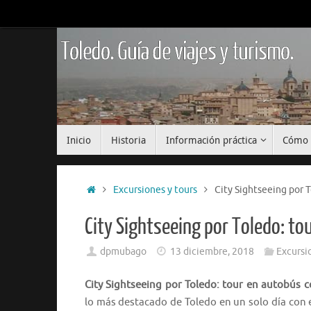
Saltar
al
contenido
Toledo. Guía de viajes y turismo.
Saltar
Inicio
Historia
Información práctica
Cómo 
al
contenido
Inicio
Excursiones y tours
City Sightseeing por T
City Sightseeing por Toledo: to
dpmubago
13 diciembre, 2018
Excursi
City Sightseeing por Toledo: tour en autobús c
lo más destacado de Toledo en un solo día con e