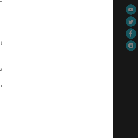
e
l
a
o