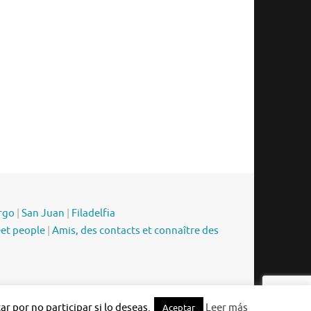
rgo
|
San Juan
|
Filadelfia
eet people
|
Amis, des contacts et connaître des
Funciona con
Tempera
&
WordPress.
r por no participar si lo deseas.
Leer más
Aceptar