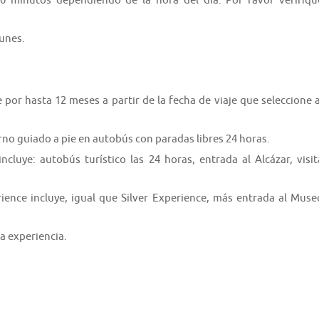
0 minutos dependiendo de la hora del día. Por favor verifiqu
lunes.
 por hasta 12 meses a partir de la fecha de viaje que seleccione a
no guiado a pie en autobús con paradas libres 24 horas.
cluye: autobús turístico las 24 horas, entrada al Alcázar, visit
ence incluye, igual que Silver Experience, más entrada al Muse
a experiencia.