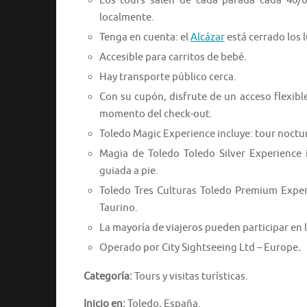
Los tours salen de cada parada cada 40/6
localmente.
Tenga en cuenta: el
Alcázar
está cerrado los 
Accesible para carritos de bebé.
Hay transporte público cerca.
Con su cupón, disfrute de un acceso flexible
momento del check-out.
Toledo Magic Experience incluye: tour noctur
Magia de Toledo Toledo Silver Experience in
guiada a pie.
Toledo Tres Culturas Toledo Premium Experi
Taurino.
La mayoría de viajeros pueden participar en l
Operado por City Sightseeing Ltd – Europe
.
Categoría:
Tours y visitas turísticas.
Inicio en:
Toledo, España.