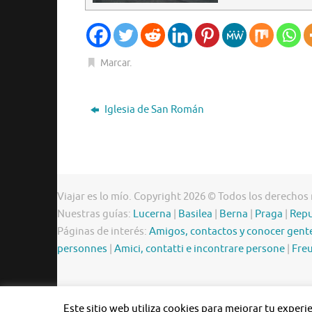
Marcar
.
Iglesia de San Román
Viajar es lo mío. Copyright 2026 © Todos los derechos
Nuestras guías:
Lucerna
|
Basilea
|
Berna
|
Praga
|
Repu
Páginas de interés:
Amigos, contactos y conocer gent
personnes
|
Amici, contatti e incontrare persone
|
Freu
Este sitio web utiliza cookies para mejorar tu exper