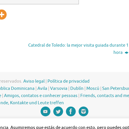
Catedral de Toledo: la mejor visita guiada durante 1
hora
 reservados.
Aviso legal
|
Política de privacidad
blica Dominicana
|
Avila
|
Varsovia
|
Dublín
|
Moscú
|
San Petersbu
e
|
Amigos, contatos e conhecer pessoas
|
Friends, contacts and m
nde, Kontakte und Leute treffen
iencia. Asumiremos que estás de acuerdo con esto, pero puedes opta