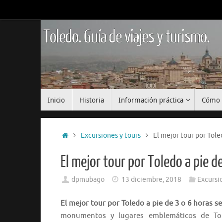
Saltar
al
contenido
Toledo. Guía de viajes y turismo.
Saltar
Inicio
Historia
Información práctica
Cómo 
al
contenido
Inicio
Excursiones y tours
El mejor tour por Tole
El mejor tour por Toledo a pie d
dpmubago
13 diciembre, 2018
Excursi
El mejor tour por Toledo a pie de 3 o 6 horas s
monumentos y lugares emblemáticos de To