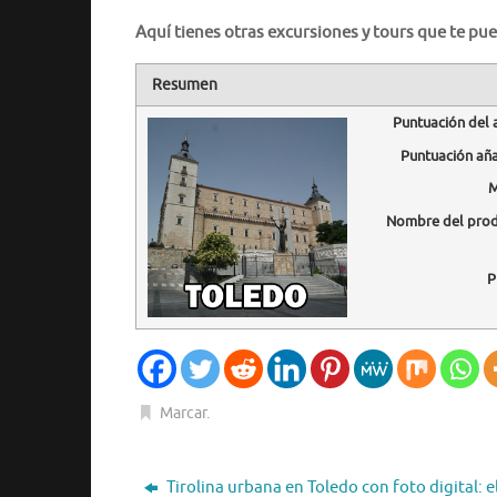
Aquí tienes otras excursiones y tours que te pue
Resumen
Puntuación del 
Puntuación añ
M
Nombre del pro
P
Marcar
.
Tirolina urbana en Toledo con foto digital: e