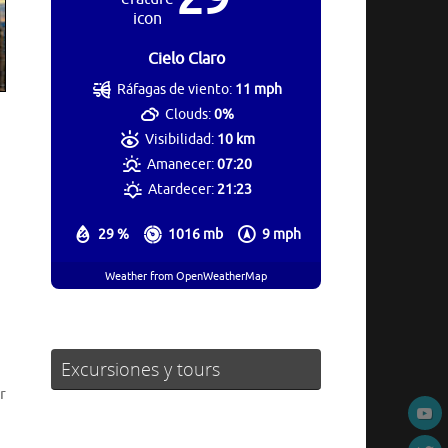
Cielo Claro
Ráfagas de viento:
11 mph
Clouds:
0%
Visibilidad:
10 km
Amanecer:
07:20
Atardecer:
21:23
29 %
1016 mb
9 mph
Weather from OpenWeatherMap
Excursiones y tours
r