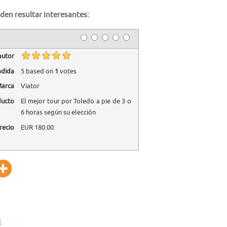
den resultar interesantes:
autor
adida
5
based on
1
votes
arca
Viator
ducto
El mejor tour por Toledo a pie de 3 o
6 horas según su elección
recio
EUR
180.00
l