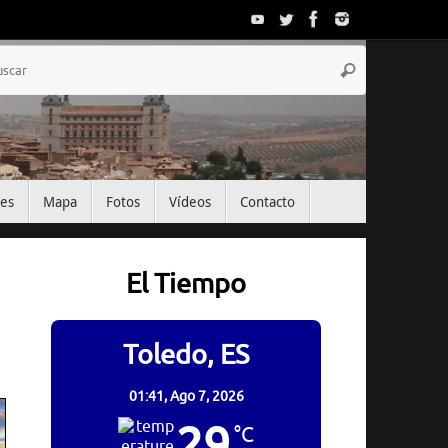
Búsqueda
Buscar
para:
tes
Mapa
Fotos
Vídeos
Contacto
El Tiempo
Toledo, ES
01:41,
Ago 7, 2026
29
°C