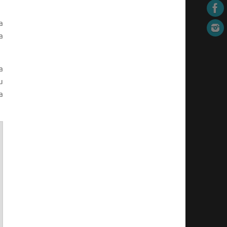
a
a
a
u
a