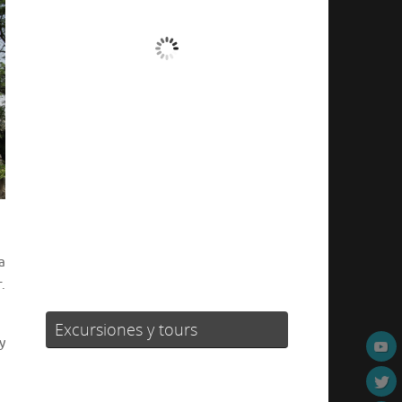
Cielo Claro
Ráfagas de viento:
4 mph
Clouds:
0%
Visibilidad:
10 km
Amanecer:
07:20
Atardecer:
21:23
38 %
1017 mb
4 mph
Weather from OpenWeatherMap
a
.
Excursiones y tours
y