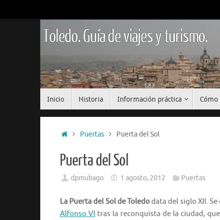
Saltar
al
contenido
Toledo. Guía de viajes y turismo.
Saltar
Inicio
Historia
Información práctica
Cómo 
al
contenido
Inicio
Puertas
Puerta del Sol
Puerta del Sol
dpmubago
1 agosto, 2012
Puertas
La Puerta del Sol de Toledo
data del siglo XII. S
Alfonso VI
tras la reconquista de la ciudad, qu