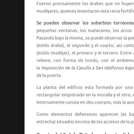
Fueron precisamente los árabes que no huyer
mudéjares, quienes levantaron esta recia fortifi
Se pueden observar los soberbios torreones
pequeñas ventanas; los matacanes; los arcos 
Pasando bajo la misma, se puede observar la pe
(estilo árabe), el segundo y el cuarto; así co
(estilo mudéjar), el primero y el tercero. Ent
relieve, con forma de tondo, con el emble
la
Imposición de la Casulla a San Idelfonso bajo 
de la puerta.
La planta del edificio esta formada por una
rectangular empotrado en la muralla y el otro, e
Internamente consta en dos cuerpos, más la azo
Como elementos defensivos aparecen las buh
estrecha) situados encima de los accesos de la p