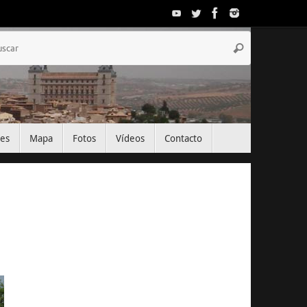
Búsqueda
Buscar
para:
tes
Mapa
Fotos
Vídeos
Contacto
El Tiempo
Toledo, ES
06:57,
Ago 7, 2026
25
°C