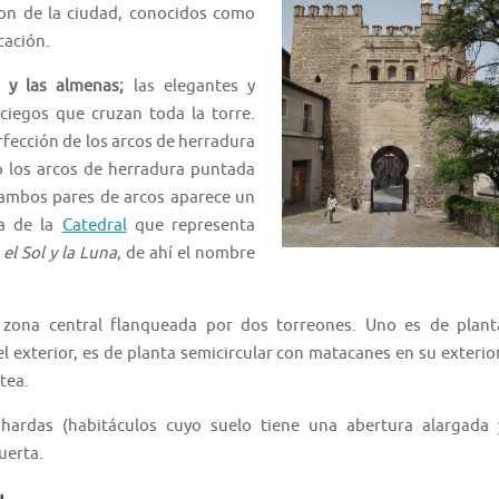
on de la ciudad, conocidos como
cación.
 y las almenas;
las elegantes y
ciegos que cruzan toda la torre.
rfección de los arcos de herradura
mo los arcos de herradura puntada
re ambos pares de arcos aparece un
ma de la
Catedral
que representa
el Sol y la Luna
, de ahí el nombre
 zona central flanqueada por dos torreones. Uno es de plant
l exterior, es de planta semicircular con matacanes en su exterior
tea.
ardas (habitáculos cuyo suelo tiene una abertura alargada 
uerta.