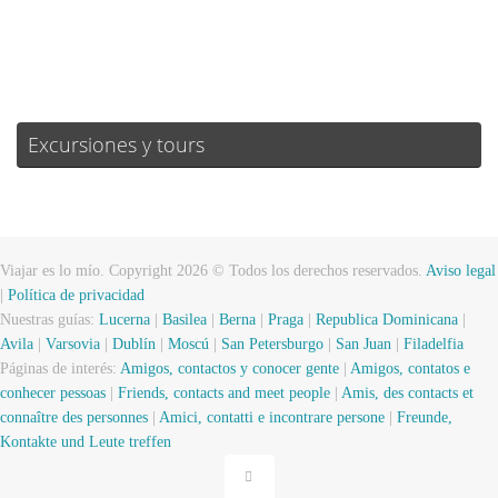
Weather from OpenWeatherMap
Excursiones y tours
Viajar es lo mío. Copyright 2026 © Todos los derechos reservados.
Aviso legal
|
Política de privacidad
Nuestras guías:
Lucerna
|
Basilea
|
Berna
|
Praga
|
Republica Dominicana
|
Avila
|
Varsovia
|
Dublín
|
Moscú
|
San Petersburgo
|
San Juan
|
Filadelfia
Páginas de interés:
Amigos, contactos y conocer gente
|
Amigos, contatos e
conhecer pessoas
|
Friends, contacts and meet people
|
Amis, des contacts et
connaître des personnes
|
Amici, contatti e incontrare persone
|
Freunde,
Kontakte und Leute treffen