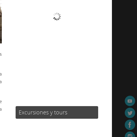
Cielo Claro
Ráfagas de viento:
6 mph
Clouds:
0%
Visibilidad:
10 km
Amanecer:
07:22
s
Atardecer:
21:21
34 %
1014 mb
3 mph
a
a
Weather from OpenWeatherMap
e
a
Excursiones y tours