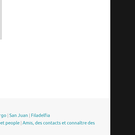
rgo
|
San Juan
|
Filadelfia
eet people
|
Amis, des contacts et connaître des