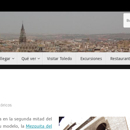
llegar
Qué ver
Visitar Toledo
Excursiones
Restauran
tóricos
a en la segunda mitad del
su modelo, la
Mezquita del