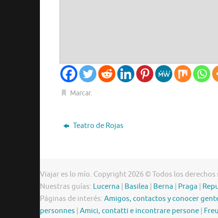
Marcar
.
Teatro de Rojas
Viajar es lo mío. Copyright 2026 © Todos los derechos
Nuestras guías:
Lucerna
|
Basilea
|
Berna
|
Praga
|
Repu
Páginas de interés:
Amigos, contactos y conocer gent
personnes
|
Amici, contatti e incontrare persone
|
Freu