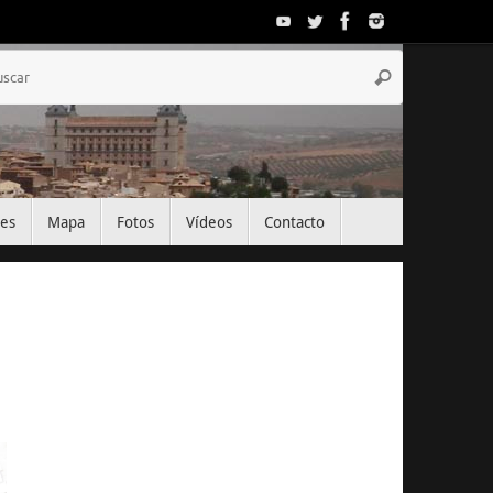
Búsqueda
Buscar
para:
tes
Mapa
Fotos
Vídeos
Contacto
El Tiempo
Toledo, ES
10:45,
Ago 9, 2026
31
°C