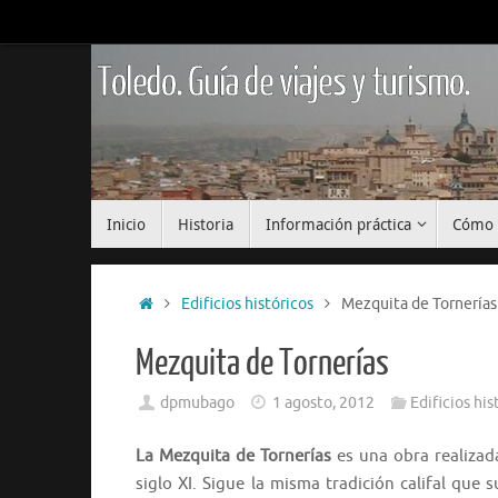
Saltar
al
contenido
Toledo. Guía de viajes y turismo.
Saltar
Inicio
Historia
Información práctica
Cómo 
al
contenido
Inicio
Edificios históricos
Mezquita de Tornerías
Mezquita de Tornerías
dpmubago
1 agosto, 2012
Edificios his
La Mezquita de Tornerías
es una obra realizad
siglo XI. Sigue la misma tradición califal que 