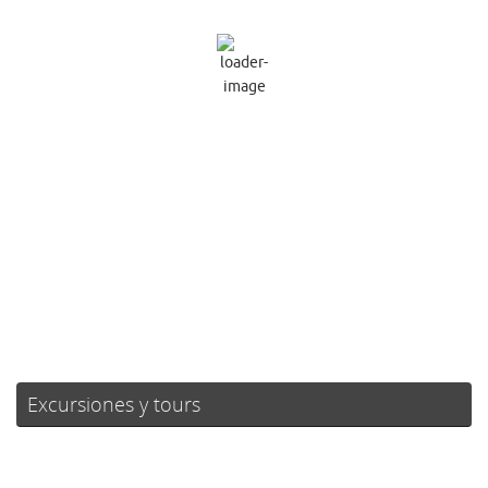
29
Algo De Nubes
Ráfagas de viento:
4 mph
Clouds:
16%
Visibilidad:
10 km
Amanecer:
07:23
Atardecer:
21:20
29 %
1015 mb
2 mph
Weather from OpenWeatherMap
Excursiones y tours