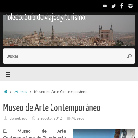
Saltar
al
Toledo. Guía de viajes y turismo.
contenido
B
Busc
p
Inicio
Museos
Museo de Arte Contemporáneo
Museo de Arte Contemporáneo
dpmubago
2 agosto, 2012
Museos
El Museo de Arte