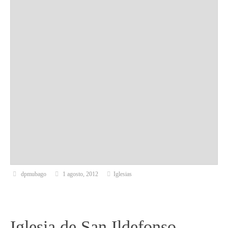
dpmubago
1 agosto, 2012
Iglesias
Iglesia de San Ildefonso