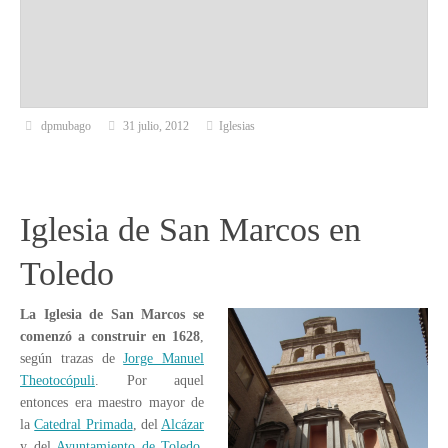
dpmubago
31 julio, 2012
Iglesias
Iglesia de San Marcos en
Toledo
La Iglesia de San Marcos se
comenzó a construir en 1628
,
según trazas de
Jorge Manuel
Theotocópuli
. Por aquel
entonces era maestro mayor de
la
Catedral Primada
, del
Alcázar
y del
Ayuntamiento de Toledo
.