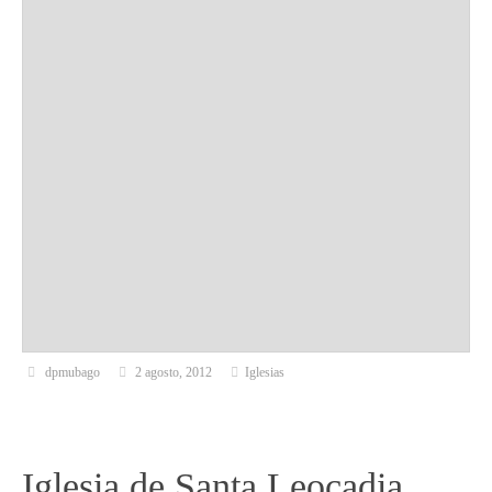
dpmubago
2 agosto, 2012
Iglesias
Iglesia de Santa Leocadia