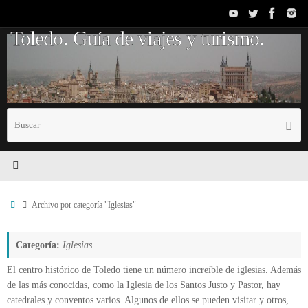
Saltar
al
Toledo. Guía de viajes y turismo.
contenido
B
Busc
p
Inicio
Archivo por categoría "Iglesias"
Categoría:
Iglesias
El centro histórico de Toledo tiene un número increíble de iglesias. Además
de las más conocidas, como la Iglesia de los Santos Justo y Pastor, hay
catedrales y conventos varios. Algunos de ellos se pueden visitar y otros,