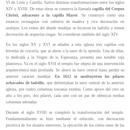
VI de León y Castilla. Sufrió distintas transformaciones entre los siglos
XIV y XVIII. De estas obras se conserva la llamada
capilla del Corpus
Christi, adyacente a la capilla Mayor
. Se construyó como una
estancia rectangular con cubierta de madera y rica decoración en
azulejos. Los restos del ábside mudéjar se hicieron en ladrillo y tienen
decoración de arquerías ciegas. Se consideran también del siglo XIV.
En los siglos XV y XVI se añaden a esta iglesia tres capillas con
bóvedas de crucería, que se abren a la nave de la epístola. Una de ellas,
la dedicada a la Virgen de la Esperanza, presenta una notable reja
plateresca. Ya en el siglo XVII el templo fue objeto de una intervención
arquitectónica más profunda. Se alteró su nave central hasta perder su
anterior carácter mudéjar.
En 1612 se sustituyeron los pilares
ochavados de ladrillo
, que delimitaban la nave central de la anterior
iglesia, por cuatro columnas toscanas exentas. Como apoyo del coro en
alto a los pies, dos pilares, cada uno con un par de idénticas medias
columnas adosadas.
Durante el siglo XVIII se completó la transformación del templo.
Fundamentalmente se hizo mediante el enlucido, con decoración
pictórica de los alzados interiores; la ejecución de los cielos rasos de las