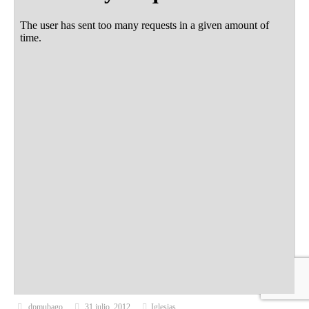
dpmubago
31 julio, 2012
Iglesias