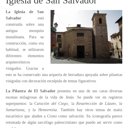
Iglesia de San Salvador
La Iglesia de San
Salvador
está
construida sobre una
antigua mezquita
musulmana. Para su
construcción, como era
habitual, se utilizaron
diferentes elementos
arquitectónicos
visigodos. Gracias a
esto se ha conservado una arquería de herradura apoyada sobre pilastras
visigodas con decoración esculpida de temas figurativos.
La Pilastra de El Salvador
presenta en una de sus caras diversas
escenas milagrosas de la vida de Jesús. Se puede ver en registros
superpuestos: la
Curación del Ciego;
la
Resurrección de Lázaro
;
la
Samaritana;
y
la Hemorroísa
. También hay otros temas de matiz
eucarístico que aluden a Cristo como salvación. Su iconografía parece
retomada de algún sarcófago paleocristiano que puedo así servir como